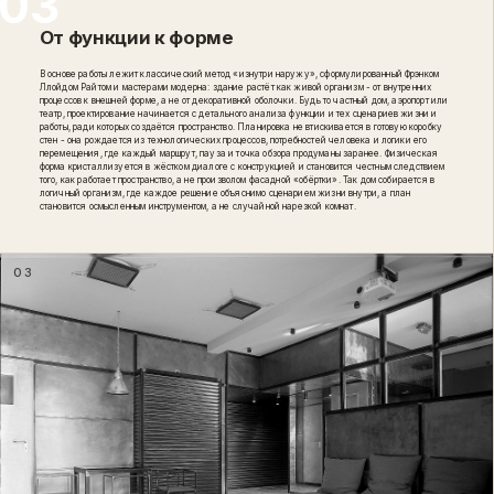
От функции к форме
В основе работы лежит классический метод «изнутри наружу», сформулированный Фрэнком
Ллойдом Райтом и мастерами модерна: здание растёт как живой организм - от внутренних
процессов к внешней форме, а не от декоративной оболочки. Будь то частный дом, аэропорт или
театр, проектирование начинается с детального анализа функции и тех сценариев жизни и
работы, ради которых создаётся пространство. Планировка не втискивается в готовую коробку
стен - она рождается из технологических процессов, потребностей человека и логики его
перемещения, где каждый маршрут, пауза и точка обзора продуманы заранее. Физическая
форма кристаллизуется в жёстком диалоге с конструкцией и становится честным следствием
того, как работает пространство, а не произволом фасадной «обёртки». Так дом собирается в
логичный организм, где каждое решение объяснимо сценарием жизни внутри, а план
становится осмысленным инструментом, а не случайной нарезкой комнат.
03