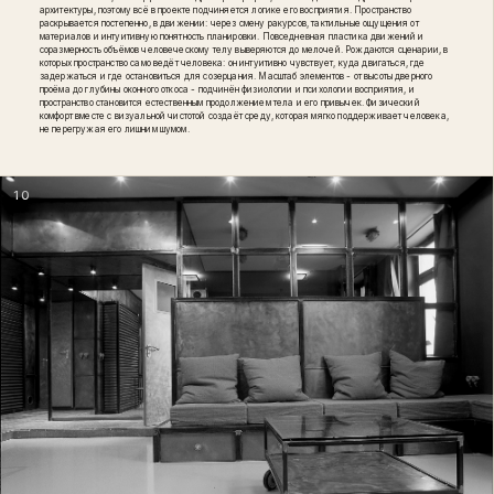
архитектуры, поэтому всё в проекте подчиняется логике его восприятия. Пространство
раскрывается постепенно, в движении: через смену ракурсов, тактильные ощущения от
материалов и интуитивную понятность планировки. Повседневная пластика движений и
соразмерность объёмов человеческому телу выверяются до мелочей. Рождаются сценарии, в
которых пространство само ведёт человека: он интуитивно чувствует, куда двигаться, где
задержаться и где остановиться для созерцания. Масштаб элементов - от высоты дверного
проёма до глубины оконного откоса - подчинён физиологии и психологии восприятия, и
пространство становится естественным продолжением тела и его привычек. Физический
комфорт вместе с визуальной чистотой создаёт среду, которая мягко поддерживает человека,
не перегружая его лишним шумом.
10