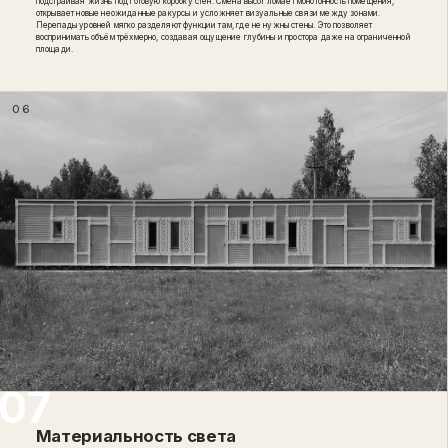
подстраивая жизнь под готовую коробку стен. Смена высот ломает монотонность помещения,
открывает новые неожиданные ракурсы и усложняет визуальные связи между зонами.
Перепады уровней мягко разделяют функции там, где не нужны стены. Это позволяет
воспринимать объём трёхмерно, создавая ощущение глубины и простора даже на ограниченной
площади.
06
Материальность света