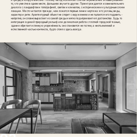
и среды, в которую вписано. Поэтому метод исключает слепое перенесение типовых решений:
то, что уместно в одном месте, фальшиво звучит в другом. Проект рождается из внимательного
диалога с ландшафтом и топографией, светом и климатом, с историческим и культурным слоем
локации. Место читается прежде, чем ложатся первые линии чертежа: его уклоны, виды,
характер и ритм. Архитектурный объект не спорит с окружением и не пытается его подавить -
напротив, он словно вырастает из самой среды и мягко подчёркивает её достоинства. Будь то
интеграция в дикий природный рельеф или деликатная работа с плотной городской тканью,
здание обретает истинную укоренённость: оно становится не гостем, а неотъемлемой и
естественной частью контекста, будто стояло здесь всегда.
02