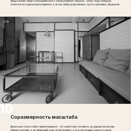
продолжение общего планировочного и конструктивного замысла. Только тогда интерьер
читается как единое высказывание, а не как набор разрозненных, пусть и красивых, предметов.
09
Соразмерность масштаба
Финальная точка любого проектирования - это живой опыт человека, находящегося внутри.
Именно человек, а не эффектный кадр на фотографии, и есть подлинный адресат и мера