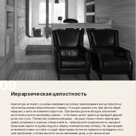
Иерархическая целостность
Архитектура не терпит случайных компромиссов, поэтому проектирование всегда строится на
жёстком подчинении второстепенного главному. У каждого решения есть своё место в общей
иерархии, и ничто не появляется просто так. Пространство должно обладать абсолютной
целостностью на всех масштабных уровнях - от тектоники целого здания до пропорций дверной
ручки или стула. Поэтому все элементы интерьера - несущие стены и лёгкие перегородки,
уровни, встроенная и отдельно стоящая мебель - проектируются в едином ключе, нередко в
буквальном смысле по одному модулю и общему геометрическому паттерну. Ни один предмет
не привнесён извне случайно: каждый спроектирован по тем же правилам и пропорциям, что и
само пространство, и потому мыслится не как автономный декор, а как органическое