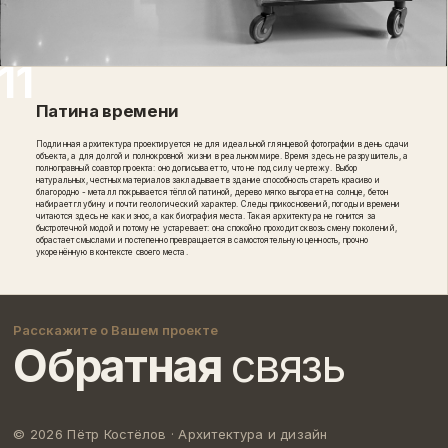
Патина времени
Подлинная архитектура проектируется не для идеальной глянцевой фотографии в день сдачи
объекта, а для долгой и полнокровной жизни в реальном мире. Время здесь не разрушитель, а
полноправный соавтор проекта: оно дописывает то, что не под силу чертежу. Выбор
натуральных, честных материалов закладывает в здание способность стареть красиво и
благородно - металл покрывается тёплой патиной, дерево мягко выгорает на солнце, бетон
набирает глубину и почти геологический характер. Следы прикосновений, погоды и времени
читаются здесь не как износ, а как биография места. Такая архитектура не гонится за
быстротечной модой и потому не устаревает: она спокойно проходит сквозь смену поколений,
обрастает смыслами и постепенно превращается в самостоятельную ценность, прочно
укоренённую в контексте своего места.
Расскажите о Вашем проекте
Обратная
связь
© 2026 Пётр Костёлов ·
Архитектура и дизайн