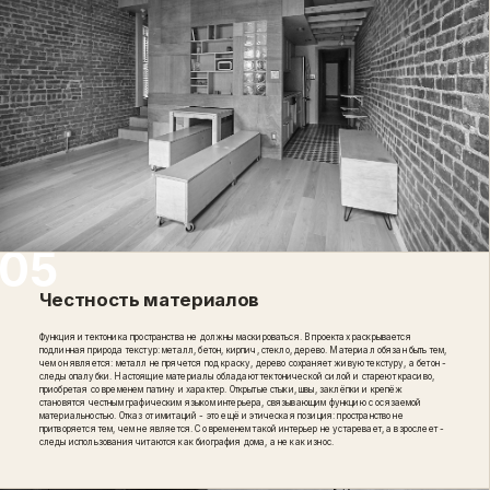
Честность материалов
Функция и тектоника пространства не должны маскироваться. В проектах раскрывается
подлинная природа текстур: металл, бетон, кирпич, стекло, дерево. Материал обязан быть тем,
чем он является: металл не прячется под краску, дерево сохраняет живую текстуру, а бетон -
следы опалубки. Настоящие материалы обладают тектонической силой и стареют красиво,
приобретая со временем патину и характер. Открытые стыки, швы, заклёпки и крепёж
становятся честным графическим языком интерьера, связывающим функцию с осязаемой
материальностью. Отказ от имитаций - это ещё и этическая позиция: пространство не
притворяется тем, чем не является. Со временем такой интерьер не устаревает, а взрослеет -
следы использования читаются как биография дома, а не как износ.