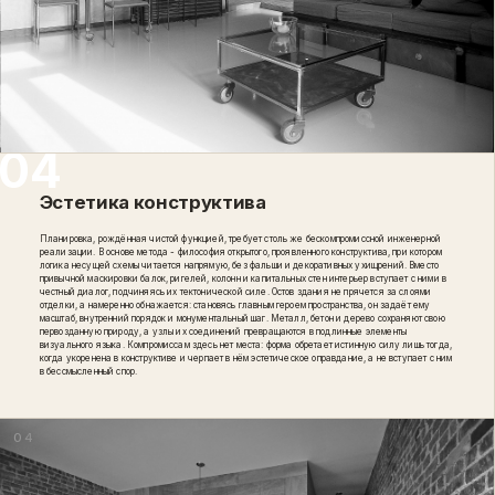
Эстетика конструктива
Планировка, рождённая чистой функцией, требует столь же бескомпромиссной инженерной
реализации. В основе метода - философия открытого, проявленного конструктива, при котором
логика несущей схемы читается напрямую, без фальши и декоративных ухищрений. Вместо
привычной маскировки балок, ригелей, колонн и капитальных стен интерьер вступает с ними в
честный диалог, подчиняясь их тектонической силе. Остов здания не прячется за слоями
отделки, а намеренно обнажается: становясь главным героем пространства, он задаёт ему
масштаб, внутренний порядок и монументальный шаг. Металл, бетон и дерево сохраняют свою
первозданную природу, а узлы их соединений превращаются в подлинные элементы
визуального языка. Компромиссам здесь нет места: форма обретает истинную силу лишь тогда,
когда укоренена в конструктиве и черпает в нём эстетическое оправдание, а не вступает с ним
в бессмысленный спор.
04