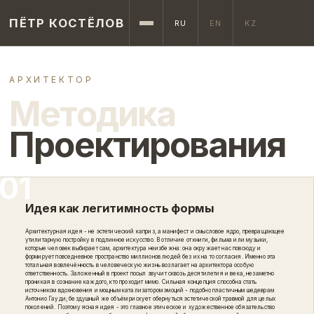
ПЁТР КОСТЁЛОВ
RU
EN
KZ
АРХИТЕКТОР
Методика
Проектирования
Идея как легитимность формы
Архитектурная идея - не эстетический каприз, а манифест и смысловое ядро, превращающее
утилитарную постройку в подлинное искусство. В отличие от книги, фильма или музыки,
которые человек выбирает сам, архитектура неизбежна: она окружает нас повсюду и
формирует повседневное пространство миллионов людей без их на то согласия. Именно эта
тотальная вовлечённость в человеческую жизнь возлагает на архитектора особую
ответственность. Заложенный в проект посыл звучит сквозь десятилетия и века, незаметно
проникая в сознание каждого, кто проходит мимо. Сильная концепция способна стать
источником вдохновения и мощным катализатором эмоций - подобно пластичным шедеврам
Антонио Гауди; бездушный же объём рискует обернуться эстетической травмой для целых
поколений. Поэтому ясная идея - это главное этическое и художественное обязательство