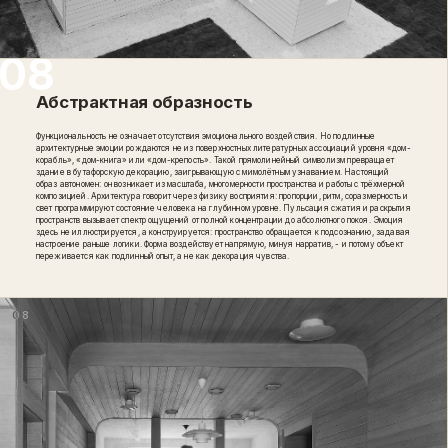
Абстрактная образность
Функциональность не означает отсутствия эмоционального воздействия. Но подлинные
архитектурные эмоции рождаются не из поверхностных литературных ассоциаций уровня «дом-
корабль», «дом-книга» или «дом-крепость». Такой прямолинейный символизм превращает
здание в бутафорскую декорацию, заигрывающую с мимолётным узнаванием. Настоящий
образ автономен: он возникает из масштаба, многомерности пространства и работы с трёхмерной
композицией. Архитектура говорит через физику восприятия: пропорции, ритм, соразмерность и
свет программируют состояние человека на глубинном уровне. Пульсация сжатия и раскрытия
пространств вызывает спектр ощущений от полной концентрации до абсолютного покоя. Эмоция
здесь не иллюстрируется, а конструируется: пространство обращается к подсознанию, задавая
настроение раньше логики. Форма воздействует напрямую, минуя нарратив, - и потому объект
переживается как подлинный опыт, а не как декорация чувства.
08