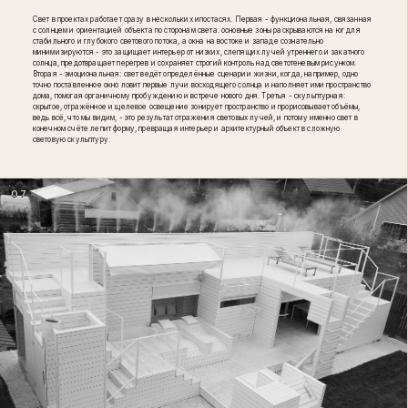
Свет в проектах работает сразу в нескольких ипостасях. Первая - функциональная, связанная
с солнцем и ориентацией объекта по сторонам света: основные зоны раскрываются на юг для
стабильного и глубокого светового потока, а окна на востоке и западе сознательно
минимизируются - это защищает интерьер от низких, слепящих лучей утреннего и закатного
солнца, предотвращает перегрев и сохраняет строгий контроль над светотеневым рисунком.
Вторая - эмоциональная: свет ведёт определённые сценарии жизни, когда, например, одно
точно поставленное окно ловит первые лучи восходящего солнца и наполняет ими пространство
дома, помогая органичному пробуждению и встрече нового дня. Третья - скульптурная:
скрытое, отражённое и щелевое освещение зонирует пространство и прорисовывает объёмы,
ведь всё, что мы видим, - это результат отражения световых лучей, и потому именно свет в
конечном счёте лепит форму, превращая интерьер и архитектурный объект в сложную
световую скульптуру.
07